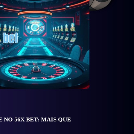
 NO 56X BET: MAIS QUE