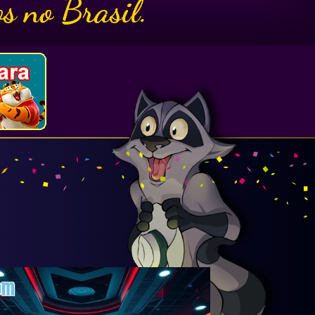
os no Brasil.