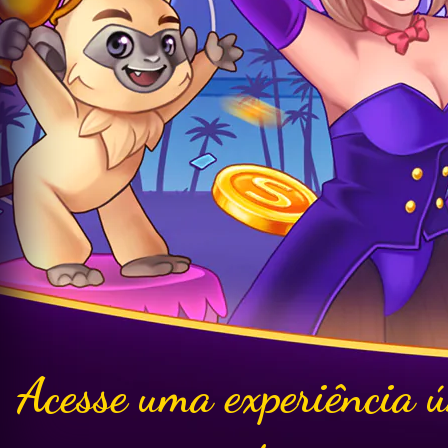
Acesse uma experiência ú