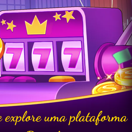
 e explore uma plataforma