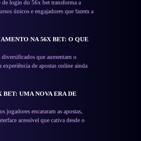
 de login do 56x bet transforma a
cursos únicos e engajadores que fazem a
AMENTO NA 56X BET: O QUE
 diversificados que aumentam o
 experiência de apostas online ainda
 BET: UMA NOVA ERA DE
s jogadores encararam as apostas,
terface acessível que cativa desde o