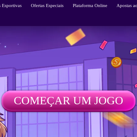
 Esportivas
Ofertas Especiais
Plataforma Online
Apostas a
COMEÇAR UM JOGO