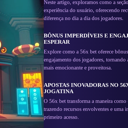
Neste artigo, exploramos como a seção
experiência do usuário, oferecendo re
diferença no dia a dia dos jogadores.
BÔNUS IMPERDÍVEIS E ENGAJ
ESPERAR
Explore como a 56x bet oferece bônus
engajamento dos jogadores, tornando a
mais emocionante e proveitosa.
APOSTAS INOVADORAS NO 56X
JOGATINA
O 56x bet transforma a maneira como o
trazendo recursos envolventes e uma in
primeiro acesso.