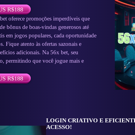
S R$188
bet oferece promoções imperdíveis que
de bônus de boas-vindas generosos até
is em jogos populares, cada oportunidade
 Fique atento às ofertas sazonais e
efícios adicionais. Na 56x bet, seu
so, permitindo que você jogue mais e
S R$188
LOGIN CRIATIVO E EFICIENTE
ACESSO!